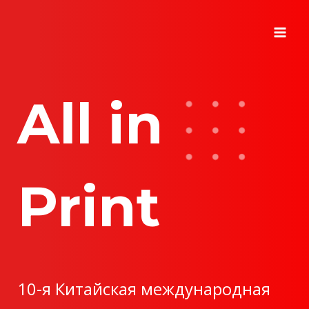
Перейти
к
содержимому
All in
Print
10-я Китайская международная