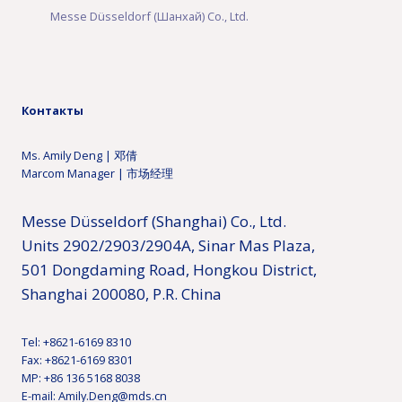
Messe Düsseldorf (Шанхай) Co., Ltd.
Контакты
Ms. Amily Deng | 邓倩
Marcom Manager | 市场经理
Messe Düsseldorf (Shanghai) Co., Ltd.
Units 2902/2903/2904A, Sinar Mas Plaza,
501 Dongdaming Road, Hongkou District,
Shanghai 200080, P.R. China
Tel: +8621-6169 8310
Fax: +8621-6169 8301
MP: +86 136 5168 8038
E-mail: Amily.Deng@mds.cn